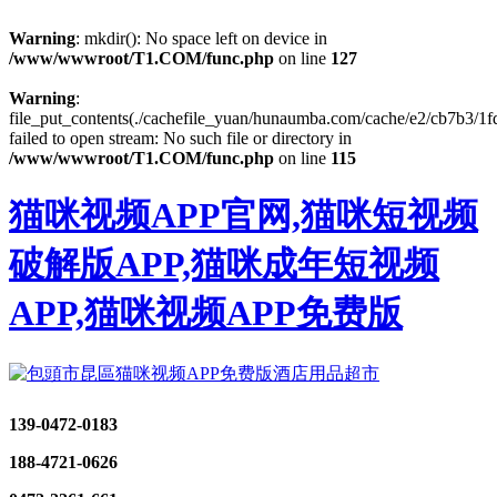
Warning
: mkdir(): No space left on device in
/www/wwwroot/T1.COM/func.php
on line
127
Warning
:
file_put_contents(./cachefile_yuan/hunaumba.com/cache/e2/cb7b3/1f
failed to open stream: No such file or directory in
/www/wwwroot/T1.COM/func.php
on line
115
猫咪视频APP官网,猫咪短视频
破解版APP,猫咪成年短视频
APP,猫咪视频APP免费版
139-0472-0183
188-4721-0626