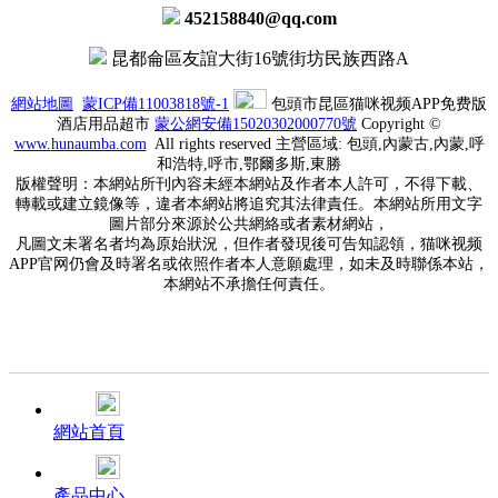
452158840@qq.com
昆都侖區友誼大街16號街坊民族西路A
網站地圖
蒙ICP備11003818號-1
包頭市昆區猫咪视频APP免费版
酒店用品超市
蒙公網安備15020302000770號
Copyright ©
www.
hunaumba.com
All rights reserved 主營區域: 包頭,內蒙古,內蒙,呼
和浩特,呼市,鄂爾多斯,東勝
版權聲明：本網站所刊內容未經本網站及作者本人許可，不得下載、
轉載或建立鏡像等，違者本網站將追究其法律責任。本網站所用文字
圖片部分來源於公共網絡或者素材網站，
凡圖文未署名者均為原始狀況，但作者發現後可告知認領，猫咪视频
APP官网仍會及時署名或依照作者本人意願處理，如未及時聯係本站，
本網站不承擔任何責任。
網站首頁
產品中心