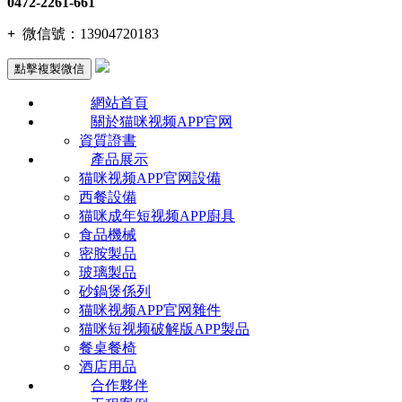
0472-2261-661
+
微信號：
13904720183
點擊複製微信
網站首頁
關於猫咪视频APP官网
資質證書
產品展示
猫咪视频APP官网設備
西餐設備
猫咪成年短视频APP廚具
食品機械
密胺製品
玻璃製品
砂鍋煲係列
猫咪视频APP官网雜件
猫咪短视频破解版APP製品
餐桌餐椅
酒店用品
合作夥伴