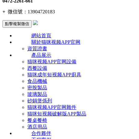
0472-2261-661
+
微信號：
13904720183
點擊複製微信
網站首頁
關於猫咪视频APP官网
資質證書
產品展示
猫咪视频APP官网設備
西餐設備
猫咪成年短视频APP廚具
食品機械
密胺製品
玻璃製品
砂鍋煲係列
猫咪视频APP官网雜件
猫咪短视频破解版APP製品
餐桌餐椅
酒店用品
合作夥伴