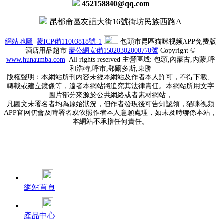
452158840@qq.com
昆都侖區友誼大街16號街坊民族西路A
網站地圖
蒙ICP備11003818號-1
包頭市昆區猫咪视频APP免费版
酒店用品超市
蒙公網安備15020302000770號
Copyright ©
www.
hunaumba.com
All rights reserved 主營區域: 包頭,內蒙古,內蒙,呼
和浩特,呼市,鄂爾多斯,東勝
版權聲明：本網站所刊內容未經本網站及作者本人許可，不得下載、
轉載或建立鏡像等，違者本網站將追究其法律責任。本網站所用文字
圖片部分來源於公共網絡或者素材網站，
凡圖文未署名者均為原始狀況，但作者發現後可告知認領，猫咪视频
APP官网仍會及時署名或依照作者本人意願處理，如未及時聯係本站，
本網站不承擔任何責任。
網站首頁
產品中心