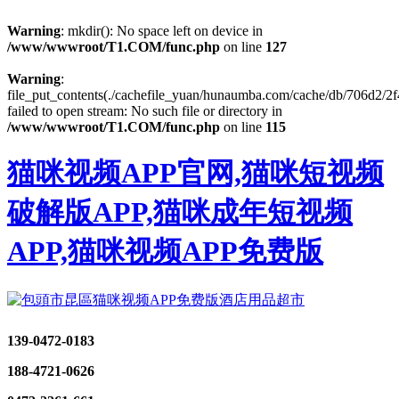
Warning
: mkdir(): No space left on device in
/www/wwwroot/T1.COM/func.php
on line
127
Warning
:
file_put_contents(./cachefile_yuan/hunaumba.com/cache/db/706d2/2f
failed to open stream: No such file or directory in
/www/wwwroot/T1.COM/func.php
on line
115
猫咪视频APP官网,猫咪短视频
破解版APP,猫咪成年短视频
APP,猫咪视频APP免费版
139-0472-0183
188-4721-0626