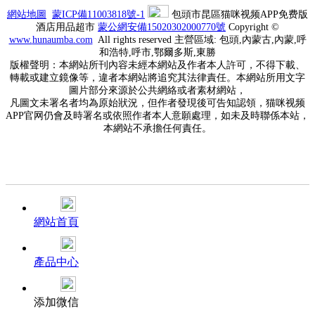
網站地圖
蒙ICP備11003818號-1
包頭市昆區猫咪视频APP免费版
酒店用品超市
蒙公網安備15020302000770號
Copyright ©
www.
hunaumba.com
All rights reserved 主營區域: 包頭,內蒙古,內蒙,呼
和浩特,呼市,鄂爾多斯,東勝
版權聲明：本網站所刊內容未經本網站及作者本人許可，不得下載、
轉載或建立鏡像等，違者本網站將追究其法律責任。本網站所用文字
圖片部分來源於公共網絡或者素材網站，
凡圖文未署名者均為原始狀況，但作者發現後可告知認領，猫咪视频
APP官网仍會及時署名或依照作者本人意願處理，如未及時聯係本站，
本網站不承擔任何責任。
網站首頁
產品中心
添加微信