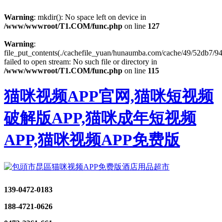
Warning
: mkdir(): No space left on device in
/www/wwwroot/T1.COM/func.php
on line
127
Warning
:
file_put_contents(./cachefile_yuan/hunaumba.com/cache/49/52db7/94
failed to open stream: No such file or directory in
/www/wwwroot/T1.COM/func.php
on line
115
猫咪视频APP官网,猫咪短视频
破解版APP,猫咪成年短视频
APP,猫咪视频APP免费版
139-0472-0183
188-4721-0626