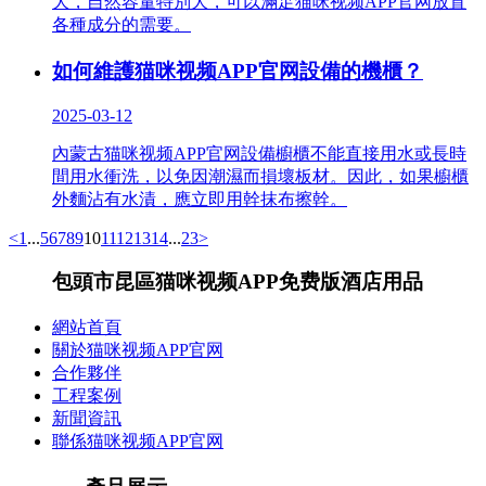
大，自然容量特別大，可以滿足猫咪视频APP官网放置
各種成分的需要。
如何維護猫咪视频APP官网設備的機櫃？
2025-03-12
內蒙古猫咪视频APP官网設備櫥櫃不能直接用水或長時
間用水衝洗，以免因潮濕而損壞板材。因此，如果櫥櫃
外麵沾有水漬，應立即用幹抹布擦幹。
<
1
...
5
6
7
8
9
10
11
12
13
14
...
23
>
包頭市昆區猫咪视频APP免费版酒店用品
網站首頁
關於猫咪视频APP官网
合作夥伴
工程案例
新聞資訊
聯係猫咪视频APP官网