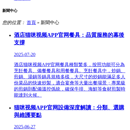
新聞中心
您的位置：
首頁
» 新聞中心
酒店猫咪视频APP官网餐具：品質服務的幕後
支撐
2025-07-20
酒店猫咪视频APP官网餐具種類繁多，按照功能可分為
烹飪餐具、備餐餐具和用餐餐具。烹飪餐具中，炒鍋、
煎鍋、湯鍋等鍋具規格多樣，大尺寸的炒鍋能滿足多人
份菜品的快速炒製，適合宴會等大量出餐場景；專業級
的煎鍋則配備溫控係統，確保牛排、海鮮等食材煎製時
能達到火候。
猫咪视频APP官网設備深度解讀：分類、選購
與維護要點
2025-06-27