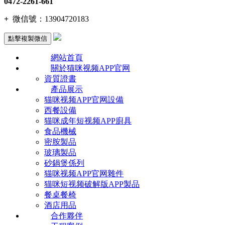
0472-2261-661
+
微信號：
13904720183
點擊複製微信
網站首頁
關於猫咪视频APP官网
資質證書
產品展示
猫咪视频APP官网設備
西餐設備
猫咪成年短视频APP廚具
食品機械
密胺製品
玻璃製品
砂鍋煲係列
猫咪视频APP官网雜件
猫咪短视频破解版APP製品
餐桌餐椅
酒店用品
合作夥伴